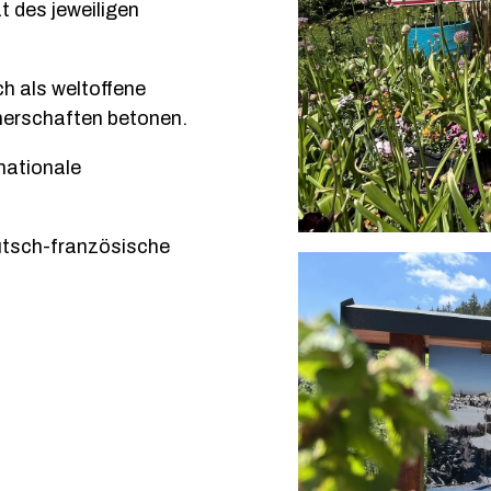
t des jeweiligen
h als weltoffene
nerschaften betonen.
rnationale
Garten der Partnerstadt Courbevoie
eutsch-französische