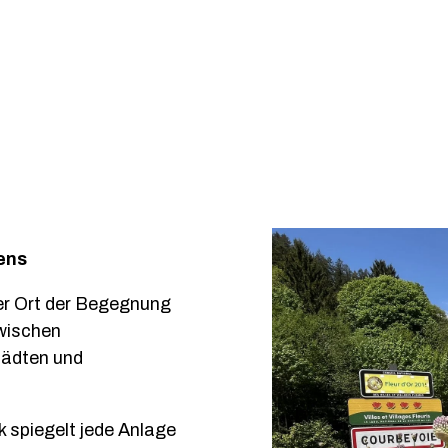
ens
ger Ort der Begegnung
wischen
tädten und
 spiegelt jede Anlage