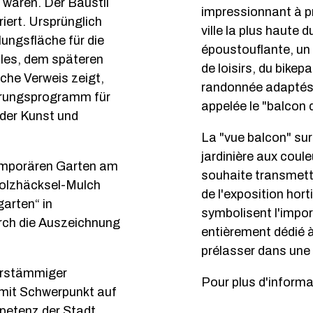
waren. Der Baustil
impressionnant à p
riert. Ursprünglich
ville la plus haute
ungsfläche für die
époustouflante, un
les, dem späteren
de loisirs, du bikep
che Verweis zeigt,
randonnée adaptés 
ierungsprogramm für
appelée le "balcon 
 der Kunst und
La "vue balcon" su
jardinière aux couleu
temporären Garten am
souhaite transmettr
Holzhäcksel-Mulch
de l'exposition hort
arten“ in
symbolisent l'import
urch die Auszeichnung
entièrement dédié 
prélasser dans une
hrstämmiger
Pour plus d'informat
mit Schwerpunkt auf
petenz der Stadt.