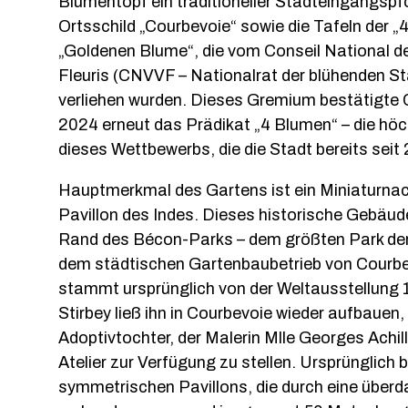
Blumentopf ein traditioneller Stadteingangspf
Ortsschild „Courbevoie“ sowie die Tafeln der „
„Goldenen Blume“, die vom Conseil National des
Fleuris (CNVVF – Nationalrat der blühenden St
verliehen wurden. Dieses Gremium bestätigte 
2024 erneut das Prädikat „4 Blumen“ – die hö
dieses Wettbewerbs, die die Stadt bereits seit
Hauptmerkmal des Gartens ist ein Miniaturna
Pavillon des Indes. Dieses historische Gebäud
Rand des Bécon-Parks – dem größten Park der
dem städtischen Gartenbaubetrieb von Courbev
stammt ursprünglich von der Weltausstellung 
Stirbey ließ ihn in Courbevoie wieder aufbauen,
Adoptivtochter, der Malerin Mlle Georges Achill
Atelier zur Verfügung zu stellen. Ursprünglich 
symmetrischen Pavillons, die durch eine überd