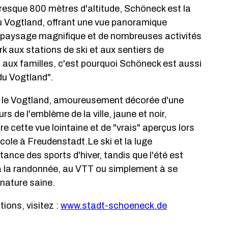
resque 800 mètres d'altitude, Schöneck est la
 du Vogtland, offrant une vue panoramique
 paysage magnifique et de nombreuses activités
ark aux stations de ski et aux sentiers de
aux familles, c'est pourquoi Schöneck est aussi
du Vogtland".
r le Vogtland, amoureusement décorée d'une
rs de l'emblème de la ville, jaune et noir,
e cette vue lointaine et de "vrais" aperçus lors
icole à Freudenstadt.Le ski et la luge
ance des sports d'hiver, tandis que l'été est
à la randonnée, au VTT ou simplement à se
 nature saine.
ions, visitez :
www.stadt-schoeneck.de