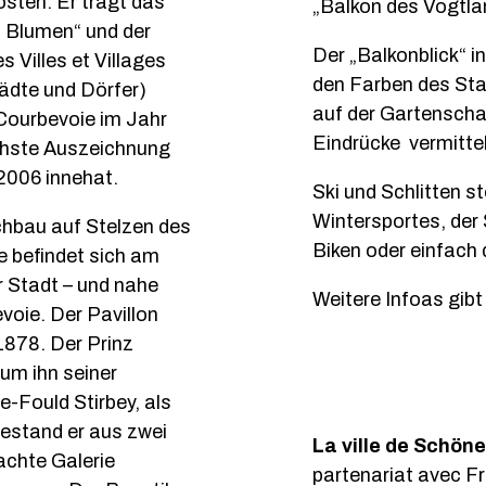
osten. Er trägt das
„Balkon des Vogtla
4 Blumen“ und der
Der „Balkonblick“ i
 Villes et Villages
den Farben des St
ädte und Dörfer)
auf der Gartenscha
Courbevoie im Jahr
Eindrücke vermitte
chste Auszeichnung
 2006 innehat.
Ski und Schlitten s
Wintersportes, der
chbau auf Stelzen des
Biken oder einfach 
e befindet sich am
 Stadt – und nahe
Weitere Infoas gibt
oie. Der Pavillon
1878. Der Prinz
 um ihn seiner
e-Fould Stirbey, als
bestand er aus zwei
La ville de Schöne
achte Galerie
partenariat avec 