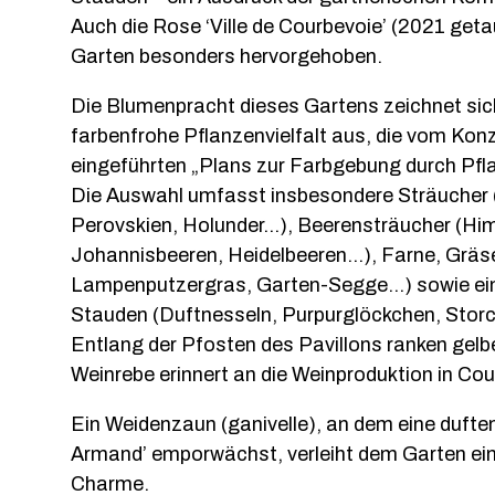
Auch die Rose ‘Ville de Courbevoie’ (2021 geta
Garten besonders hervorgehoben.
Die Blumenpracht dieses Gartens zeichnet sic
farbenfrohe Pflanzenvielfalt aus, die vom Ko
eingeführten „Plans zur Farbgebung durch Pflanz
Die Auswahl umfasst insbesondere Sträucher
Perovskien, Holunder...), Beerensträucher (Hi
Johannisbeeren, Heidelbeeren...), Farne, Gräs
Lampenputzergras, Garten-Segge...) sowie ein
Stauden (Duftnesseln, Purpurglöckchen, Storc
Entlang der Pfosten des Pavillons ranken gel
Weinrebe erinnert an die Weinproduktion in Cou
Ein Weidenzaun (ganivelle), an dem eine dufte
Armand’ emporwächst, verleiht dem Garten ein
Charme.