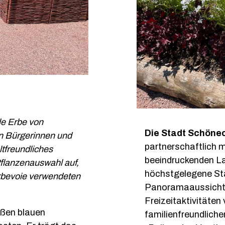
Garten der Partnerschaft Heide
le Erbe von
Die Stadt Schönec
n Bürgerinnen und
partnerschaftlich 
ltfreundliches
beeindruckenden La
Pflanzenauswahl auf,
höchstgelegene St
urbevoie verwendeten
Panoramaaussicht 
Freizeitaktivitäten
oßen blauen
familienfreundlic