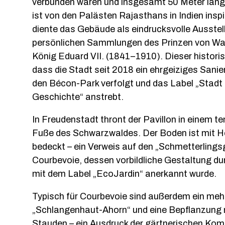
verbunden waren und insgesamt 50 Meter lang 
ist von den Palästen Rajasthans in Indien inspi
diente das Gebäude als eindrucksvolle Ausstell
persönlichen Sammlungen des Prinzen von Wa
König Eduard VII. (1841–1910). Dieser historis
dass die Stadt seit 2018 ein ehrgeiziges San
den Bécon-Park verfolgt und das Label „Stadt
Geschichte“ anstrebt.
In Freudenstadt thront der Pavillon in einem 
Fuße des Schwarzwaldes. Der Boden ist mit 
bedeckt – ein Verweis auf den „Schmetterlingsg
Courbevoie, dessen vorbildliche Gestaltung d
mit dem Label „EcoJardin“ anerkannt wurde.
Typisch für Courbevoie sind außerdem ein me
„Schlangenhaut-Ahorn“ und eine Bepflanzung 
Stauden – ein Ausdruck der gärtnerischen Kom