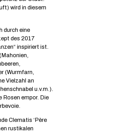
uft) wird in diesem
h durch eine
nzept des 2017
en“ inspiriert ist.
 (Mahonien,
mbeeren,
er (Wurmfarn,
e Vielzahl an
henschnabel u.v.m.).
be Rosen empor. Die
rbevoie.
nde Clematis ‘Père
en rustikalen