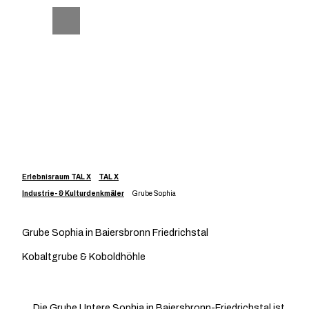
Z
u
Telefon
Suche
m
I
n
h
a
l
t
Erlebnisraum TAL X
TAL X
Industrie- & Kulturdenkmäler
Grube Sophia
Grube Sophia in Baiersbronn Friedrichstal
Kobaltgrube & Koboldhöhle
Die Grube Untere Sophia in Baiersbronn-Friedrichstal ist