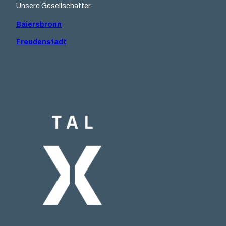
m
Unsere Gesellschafter
Baiersbronn
Freudenstadt