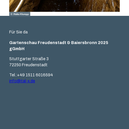
© Heiko Klumpp
Für Sie da
Gartenschau Freudenstadt & Baiersbronn 2025
gGmbH
Stuttgarter Straße 3
72250 Freudenstadt
Tel.:+49 1511 6016594
info@tal-x.de
F
Y
I
L
a
o
n
i
c
u
s
n
e
t
t
k
b
u
a
e
o
b
g
d
o
e
r
I
k
a
n