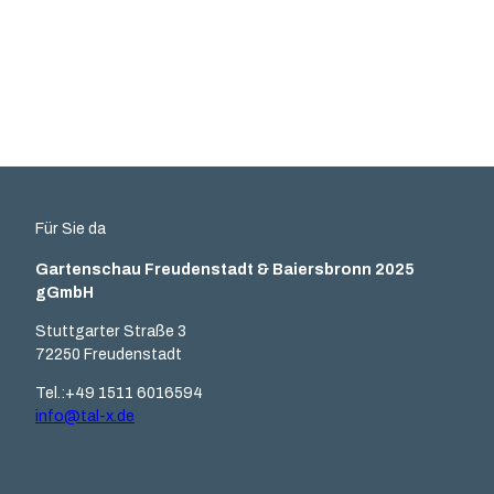
LEICHTE
SPRACHE
Für Sie da
Gartenschau Freudenstadt & Baiersbronn 2025
gGmbH
Stuttgarter Straße 3
72250 Freudenstadt
Tel.:+49 1511 6016594
info@tal-x.de
F
Y
I
L