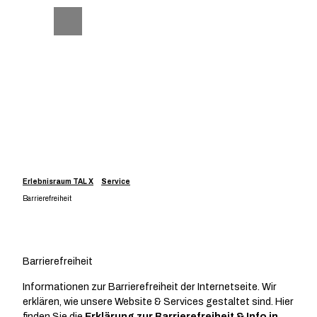
Z
u
Telefon
Suche
m
I
n
h
a
l
t
Erlebnisraum TAL X
Service
Barrierefreiheit
Barrierefreiheit
Informationen zur Barrierefreiheit der Internetseite. Wir
erklären, wie unsere Website & Services gestaltet sind. Hier
finden Sie die
Erklärung zur Barrierefreiheit
& Info in