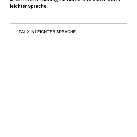
leichter Sprache.
TAL X IN LEICHTER SPRACHE
ERKLÄRUNG ZUR
BARRIEREFREIHEIT