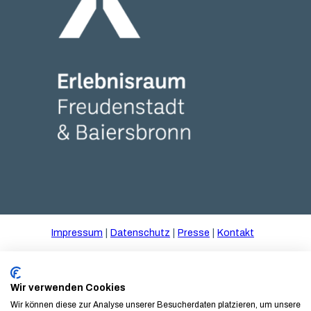
Tal X Erlebnisraum Logo weiss
Impressum
Datenschutz
Presse
Kontakt
© Gartenschau Freudenstadt und Baiersbronn 2025
gGmbH
Wir verwenden Cookies
Wir können diese zur Analyse unserer Besucherdaten platzieren, um unsere