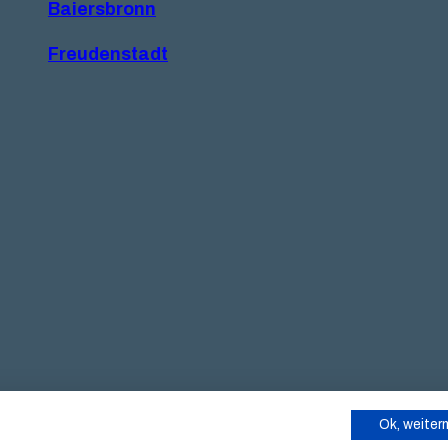
Baiersbronn
Freudenstadt
Ok, weite