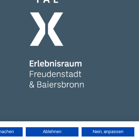
Tal X Erlebnisraum Logo weiss
rmachen
Ablehnen
Nein, anpassen