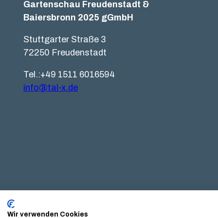
Gartenschau Freudenstadt &
Baiersbronn 2025 gGmbH
Stuttgarter Straße 3
72250 Freudenstadt
Tel.:+49 1511 6016594
info@tal-x.de
F
Y
I
L
a
o
n
i
c
u
s
n
e
t
t
k
b
u
a
e
o
b
g
d
o
e
r
I
k
a
n
m
Wir verwenden Cookies