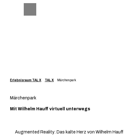
Z
u
Telefon
Suche
m
I
n
h
a
l
t
Erlebnisraum TAL X
TAL X
Märchenpark
Märchenpark
Mit Wilhelm Hauff virtuell unterwegs
Augmented Reality: Das kalte Herz von Wilhelm Hauff