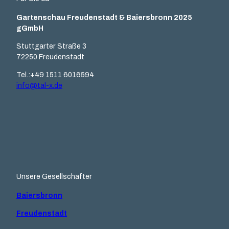
Gartenschau Freudenstadt & Baiersbronn 2025
gGmbH
Stuttgarter Straße 3
72250 Freudenstadt
Tel.:+49 1511 6016594
info@tal-x.de
F
Y
I
L
a
o
n
i
c
u
s
n
e
t
t
k
b
u
a
e
o
b
g
d
o
e
r
I
k
a
n
m
Unsere Gesellschafter
Baiersbronn
Freudenstadt