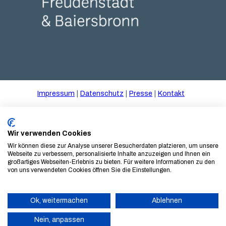
Tal X Erlebnisraum Logo weiss
Impressum
Datenschutz
Presse
Kontakt
© Gartenschau Freudenstadt und Baiersbronn 2025
gGmbH
Wir verwenden Cookies
Wir können diese zur Analyse unserer Besucherdaten platzieren, um unsere
Webseite zu verbessern, personalisierte Inhalte anzuzeigen und Ihnen ein
großartiges Webseiten-Erlebnis zu bieten. Für weitere Informationen zu den
von uns verwendeten Cookies öffnen Sie die Einstellungen.
Ok, weitermachen
Ablehnen
Nein, anpassen