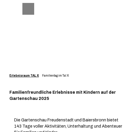
Z
u
Telefon
Suche
m
I
n
h
a
l
t
Erlebnisraum TAL X
Familientag im Tal X
Familienfreundliche Erlebnisse mit Kindern auf der
Gartenschau 2025
Die Gartenschau Freudenstadt und Baiersbronn bietet
143 Tage voller Aktivitäten, Unterhaltung und Abenteuer