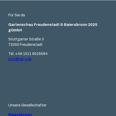
Für Sie da
Gartenschau Freudenstadt & Baiersbronn 2025
gGmbH
Stuttgarter Straße 3
72250 Freudenstadt
Tel.:+49 1511 6016594
info@tal-x.de
F
Y
I
L
a
o
n
i
c
u
s
n
e
t
t
k
b
u
a
e
o
b
g
d
o
e
r
I
k
a
n
m
Unsere Gesellschafter
Baiersbronn